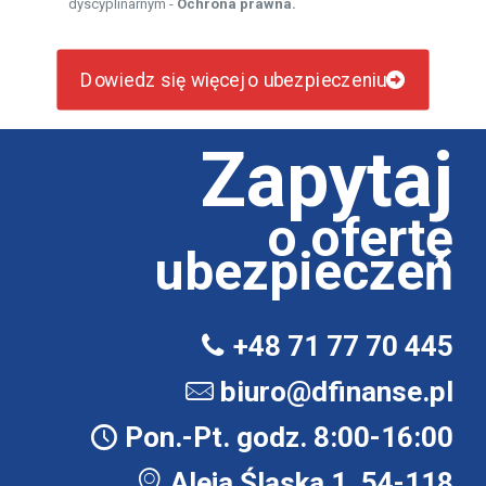
dyscyplinarnym -
Ochrona prawna.
Dowiedz się więcej o ubezpieczeniu
Zapytaj
o ofertę
ubezpieczeń
+48 71 77 70 445
biuro@dfinanse.pl
Pon.-Pt. godz. 8:00-16:00
Aleja Śląska 1, 54-118