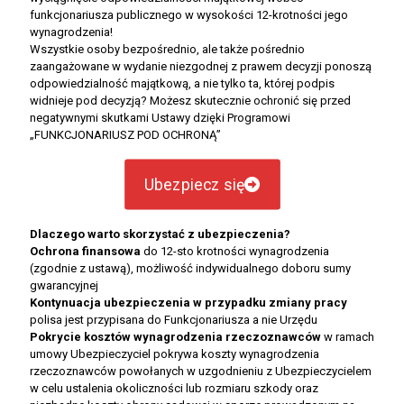
funkcjonariusza publicznego w wysokości 12-krotności jego
wynagrodzenia!
Wszystkie osoby bezpośrednio, ale także pośrednio
zaangażowane w wydanie niezgodnej z prawem decyzji ponoszą
odpowiedzialność majątkową, a nie tylko ta, której podpis
widnieje pod decyzją? Możesz skutecznie ochronić się przed
negatywnymi skutkami Ustawy dzięki Programowi
„FUNKCJONARIUSZ POD OCHRONĄ”
Ubezpiecz się
Dlaczego warto skorzystać z ubezpieczenia?
Ochrona finansowa
do 12-sto krotności wynagrodzenia
(zgodnie z ustawą), możliwość indywidualnego doboru sumy
gwarancyjnej
Kontynuacja ubezpieczenia w przypadku zmiany pracy
polisa jest przypisana do Funkcjonariusza a nie Urzędu
Pokrycie kosztów wynagrodzenia rzeczoznawców
w ramach
umowy Ubezpieczyciel pokrywa koszty wynagrodzenia
rzeczoznawców powołanych w uzgodnieniu z Ubezpieczycielem
w celu ustalenia okoliczności lub rozmiaru szkody oraz